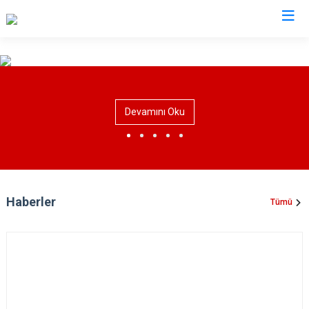
Manisa
Ahmetli
Salihli
Devamını Oku
Akhisar
Sarıgöl
Alaşehir
Saruhanlı
Demirci
Selendi
Gölmarmara
Soma
Haberler
Tümü
Gördes
Turgutlu
Kırkağaç
Şehzadeler
Köprübaşı
Yunusemre
Kula