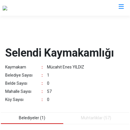
Manisa
Ahmetli
Salihli
Selendi Kaymakamlığı
Akhisar
Sarıgöl
Alaşehir
Saruhanlı
Kaymakam
:
Mücahit Enes YILDIZ
Demirci
Selendi
Belediye Sayısı
:
1
Gölmarmara
Soma
Belde Sayısı
:
0
Gördes
Turgutlu
Mahalle Sayısı
:
57
Kırkağaç
Şehzadeler
Köy Sayısı
:
0
Köprübaşı
Yunusemre
Kula
Belediyeler (1)
Muhtarliklar (57)