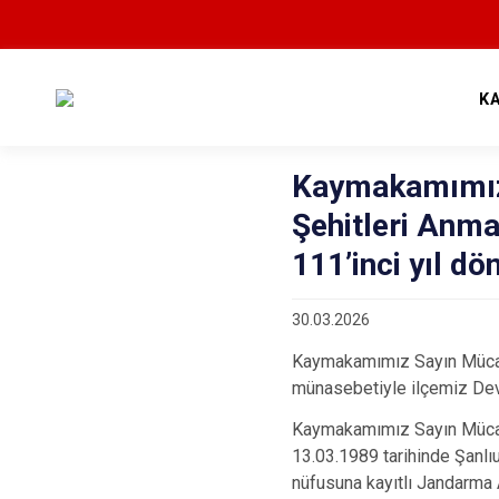
K
Kaymakamımız 
Şehitleri Anma
111’inci yıl dö
30.03.2026
Kaymakamımız Sayın Mücahi
münasebetiyle ilçemiz Devl
Kaymakamımız Sayın Mücahi
13.03.1989 tarihinde Şanlı
nüfusuna kayıtlı Jandarma 