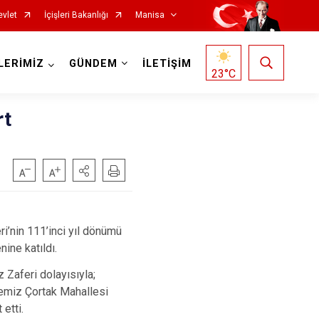
evlet
İçişleri Bakanlığı
Manisa
LERİMİZ
GÜNDEM
İLETİŞİM
23
°C
rt
Salihli
Sarıgöl
’nin 111’inci yıl dönümü
Saruhanlı
ine katıldı.
Selendi
Zaferi dolayısıyla;
çemiz Çortak Mahallesi
Soma
etti.