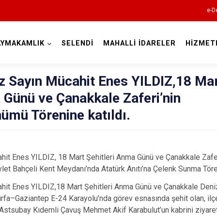
e-D
AYMAKAMLIK
SELENDİ
MAHALLİ İDARELER
HİZMET
Manisa
Sayın Mücahit Enes YILDIZ,18 Ma
 Günü ve Çanakkale Zaferi’nin
nümü Törenine katıldı.
Ahmetli
Akhisar
t Enes YILDIZ, 18 Mart Şehitleri Anma Günü ve Çanakkale Zaferi
Alaşehir
et Bahçeli Kent Meydanı’nda Atatürk Anıtı’na Çelenk Sunma Tören
Demirci
t Enes YILDIZ,18 Mart Şehitleri Anma Günü ve Çanakkale Deniz 
urfa–Gaziantep E-24 Karayolu’nda görev esnasında şehit olan, il
Gölmarmara
Astsubay Kıdemli Çavuş Mehmet Akif Karabulut’un kabrini ziyaret 