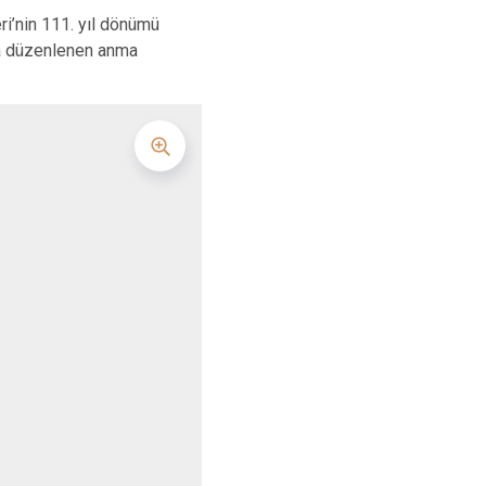
Turgutlu
i’nin 111. yıl dönümü
Şehzadeler
da düzenlenen anma
Yunusemre