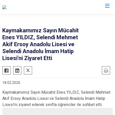
Manisa
Kaymakamımız Sayın Mücahit
Enes YILDIZ, Selendi Mehmet
Ahmetli
Salihli
Akif Ersoy Anadolu Lisesi ve
Akhisar
Sarıgöl
Selendi Anadolu İmam Hatip
Alaşehir
Saruhanlı
Lisesi'ni Ziyaret Etti
Demirci
Selendi
Gölmarmara
Soma
Gördes
Turgutlu
18.02.2026
Kırkağaç
Şehzadeler
Kaymakamımız Sayın Mücahit Enes YILDIZ, Selendi Mehmet
Köprübaşı
Yunusemre
Akif Ersoy Anadolu Lisesi ve Selendi Anadolu İmam Hatip
Kula
Lisesi'ni ziyaret ederek sınıfta öğrenciler ile sohbet etti.