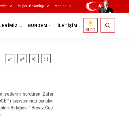
evlet
İçişleri Bakanlığı
Manisa
LERİMİZ
GÜNDEM
İLETİŞİM
30
°C
Salihli
Sarıgöl
liyetlerini sürdüren Zafer
Saruhanlı
SOGEP) kapsamında sunulan
leri Birliğinin “ Beyaz Güç:
Selendi
r.
Soma