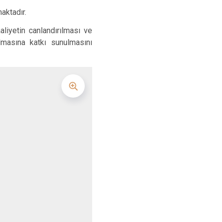
Turgutlu
aktadır.
Şehzadeler
liyetin canlandırılması ve
Yunusemre
ılmasına katkı sunulmasını