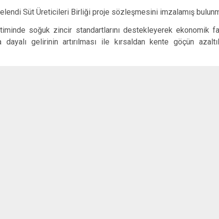
Gördes
elendi Süt Üreticileri Birliği proje sözleşmesini imzalamış bulunm
Kırkağaç
etiminde soğuk zincir standartlarını destekleyerek ekonomik faa
Köprübaşı
a dayalı gelirinin artırılması ile kırsaldan kente göçün azalt
Kula