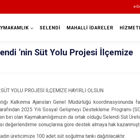
e-D
AYMAKAMLIK
SELENDİ
MAHALLİ İDARELER
HİZMET
Manisa
endi ’nin Süt Yolu Projesi İlçemize
Ahmetli
N SÜT YOLU PROJESİ İLÇEMİZE HAYIRLI OLSUN.
Akhisar
lığı Kalkınma Ajansları Genel Müdürlüğü koordinasyonunda faa
Alaşehir
tarafından 2025 Yılı Sosyal Gelişmeyi Destekleme Programı (
en biri olan Kaymakamlığımızın da ortak olduğu Selendi Süt Üretici
Demirci
jesi değerlendirme sonuçlarına göre destek almaya hak kazanmıştı
Gölmarmara
adın üreticimize 100 adet süt soğutma tankı dağıtılacaktır.