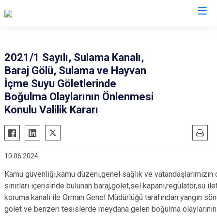
Manisa
2021/1 Sayılı, Sulama Kanalı,
Baraj Gölü, Sulama ve Hayvan
Ahmetli
Salihli
İçme Suyu Göletlerinde
Akhisar
Sarıgöl
Boğulma Olaylarının Önlenmesi
Alaşehir
Saruhanlı
Konulu Valilik Kararı
Demirci
Selendi
Gölmarmara
Soma
Gördes
Turgutlu
10.06.2024
Kırkağaç
Şehzadeler
Kamu güvenliği,kamu düzeni,genel sağlık ve vatandaşlarımızın ca
Köprübaşı
Yunusemre
sınırları içerisinde bulunan baraj,gölet,sel kapanı,regülatör,su il
Kula
koruma kanalı ile Orman Genel Müdürlüğü tarafından yangın sö
gölet ve benzeri tesislerde meydana gelen boğulma olaylarının ön